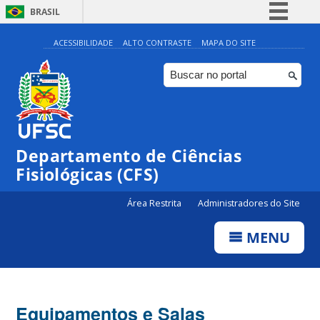
BRASIL
Simplifique!
ACESSIBILIDADE
ALTO CONTRASTE
MAPA DO SITE
Comunica BR
Participe
Acesso à informação
Legislação
Departamento de Ciências
Canais
Fisiológicas (CFS)
Área Restrita
Administradores do Site
MENU
Equipamentos e Salas