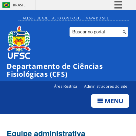
BRASIL
Simplifique!
ACESSIBILIDADE
ALTO CONTRASTE
MAPA DO SITE
Comunica BR
Participe
Acesso à informação
Legislação
Departamento de Ciências
Canais
Fisiológicas (CFS)
Área Restrita
Administradores do Site
MENU
Equipe administrativa